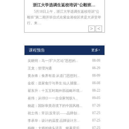
浙江大学与中粮集团有限公司签署战略合作框架协议
浙江大学选调生返校培训“公毅班”第二期顺利开班
团有限公司（简
5月18日上午，浙江大学选调生返校培训“公
约仪式在紫金
毅班”第二期开班仪式在紫金港校区求是大讲堂举
行。来…
>
<
课程预告
更多+
08-09
吴晓明：马一浮"六艺论”思想的...
08-29
王龙：管理沟通
08-09
黄永锋：食养有道:从道门思想到...
08-08
金权：道家食疗与养生:仙人揉腹...
08-22
翟东升：十五五时期外部战略环境...
09-05
崔伟：从0到1一一企业家驾驭A...
07-26
杨超：国际审美语境下的中国风格...
07-25
祝士伟：常识/反常识——品牌创...
07-25
李承华：设计的温度:品牌设计方...
07-25
杨柳：大师的镜头语言、银幕背后...