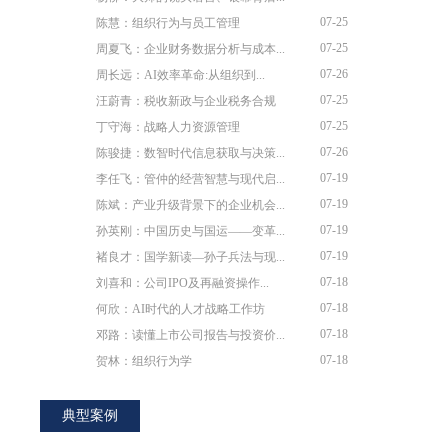
07-25
陈慧：组织行为与员工管理
07-25
周夏飞：企业财务数据分析与成本...
07-26
周长远：AI效率革命:从组织到...
07-25
汪蔚青：税收新政与企业税务合规
07-25
丁守海：战略人力资源管理
07-26
陈骏捷：数智时代信息获取与决策...
07-19
李任飞：管仲的经营智慧与现代启...
07-19
陈斌：产业升级背景下的企业机会...
07-19
孙英刚：中国历史与国运——变革...
07-19
褚良才：国学新读—孙子兵法与现...
07-18
刘喜和：公司IPO及再融资操作...
07-18
何欣：AI时代的人才战略工作坊
07-18
邓路：读懂上市公司报告与投资价...
07-18
贺林：组织行为学
典型案例